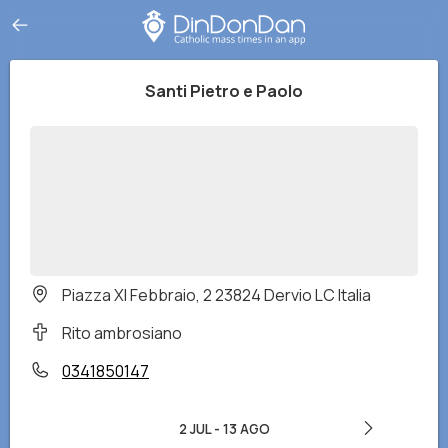
Santi Pietro e Paolo
Piazza XI Febbraio, 2 23824 Dervio LC Italia
Rito ambrosiano
0341850147
2 JUL
-
13 AGO