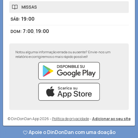
MISSAS
19:00
SÁB
:
7:00
,
19:00
DOM
:
Notou alguma informação errada ou ausente? Envie-nos um
relatório e corrigiremos o mais rápido possível!
© DinDonDan App 2026
–
Política de privacidade
–
Adicionar ao seu site
Apoie o DinDonDan com uma doação