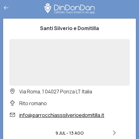
Santi Silverio e Domitilla
Via Roma, 1 04027 Ponza LT Italia
Rito romano
info@parrocchiasssilverioedomitilla.it
9 JUL
-
13 AGO