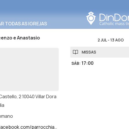
Procurar nesta área
R TODAS AS IGREJAS
cenzo e Anastasio
2 JUL
-
13 AGO
MISSAS
17:00
SÁB
:
 Castello, 2 10040 Villar Dora
lia
romano
cebook.com/parrocchiavillardora