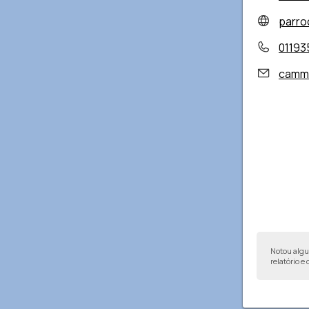
parro
01193
cammin
Notou alg
relatório e