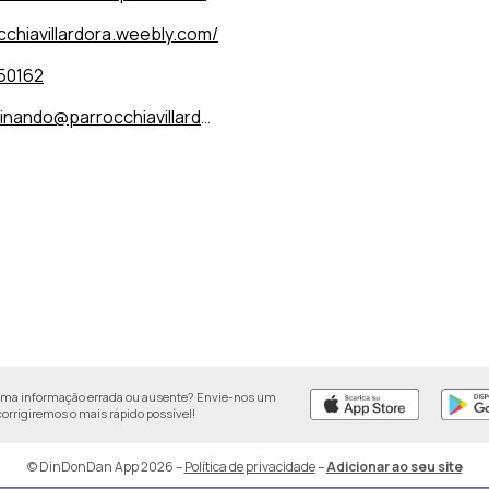
cchiavillardora.weebly.com/
50162
ando@parrocchiavillardora.org
uma informação errada ou ausente? Envie-nos um
 corrigiremos o mais rápido possível!
© DinDonDan App 2026
–
Política de privacidade
–
Adicionar ao seu site