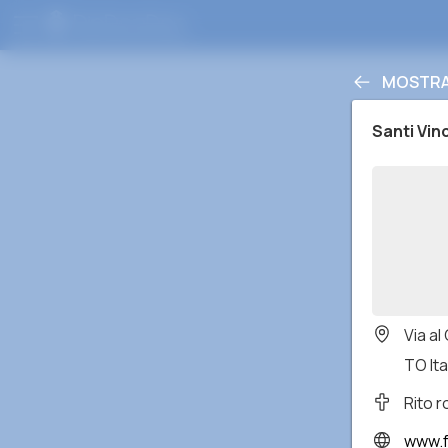
MOSTRA
Santi Vin
Via al
TO Ita
Rito 
www.fa