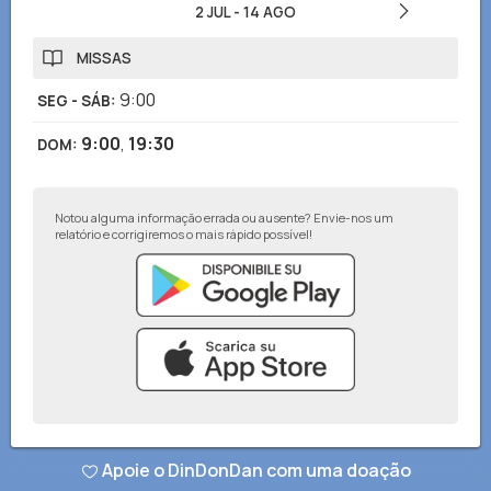
2 JUL
-
14 AGO
MISSAS
9:00
SEG - SÁB
:
9:00
,
19:30
DOM
:
Notou alguma informação errada ou ausente? Envie-nos um
relatório e corrigiremos o mais rápido possível!
© DinDonDan App 2026
–
Política de privacidade
–
Adicionar ao seu site
Apoie o DinDonDan com uma doação