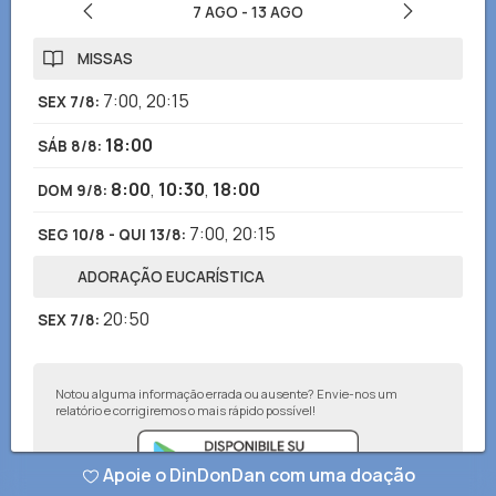
7 AGO
-
13 AGO
MISSAS
7:00
,
20:15
SEX 7/8
:
18:00
SÁB 8/8
:
8:00
,
10:30
,
18:00
DOM 9/8
:
7:00
,
20:15
SEG 10/8 - QUI 13/8
:
ADORAÇÃO EUCARÍSTICA
20:50
SEX 7/8
:
Notou alguma informação errada ou ausente? Envie-nos um
relatório e corrigiremos o mais rápido possível!
Apoie o DinDonDan com uma doação