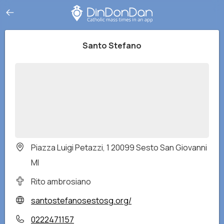
Santo Stefano
Piazza Luigi Petazzi, 1 20099 Sesto San Giovanni
MI
Rito ambrosiano
santostefanosestosg.org/
0222471157