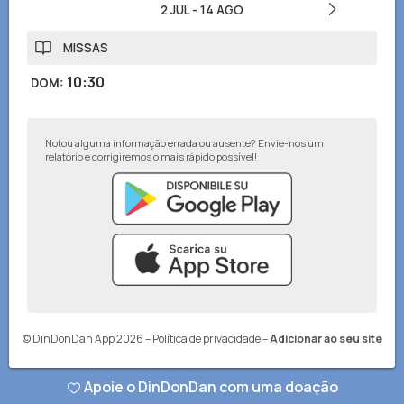
2 JUL
-
14 AGO
MISSAS
10:30
DOM
:
Notou alguma informação errada ou ausente? Envie-nos um
relatório e corrigiremos o mais rápido possível!
© DinDonDan App 2026
–
Política de privacidade
–
Adicionar ao seu site
Apoie o DinDonDan com uma doação