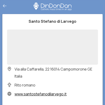
Santo Stefano di Larvego
Via alla Caffarella, 22 16014 Campomorone GE
Italia
Rito romano
www.santostefanodilarvego.it