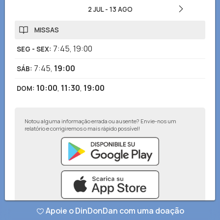
2 JUL
-
13 AGO
MISSAS
7:45
,
19:00
SEG - SEX
:
7:45
,
19:00
SÁB
:
10:00
,
11:30
,
19:00
DOM
:
Notou alguma informação errada ou ausente? Envie-nos um
relatório e corrigiremos o mais rápido possível!
Apoie o DinDonDan com uma doação