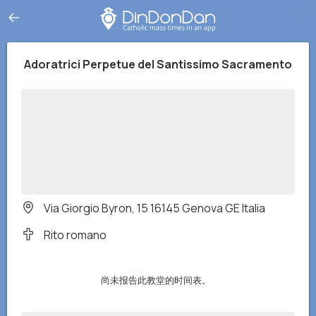
Adoratrici Perpetue del Santissimo Sacramento
Via Giorgio Byron, 15 16145 Genova GE Italia
Rito romano
尚未报告此教堂的时间表。