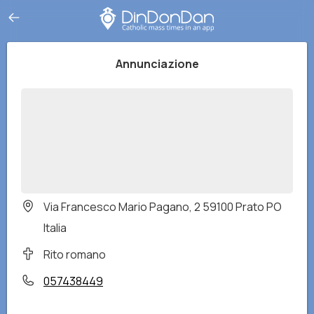
Annunciazione
Via Francesco Mario Pagano, 2 59100 Prato PO
Italia
Rito romano
057438449