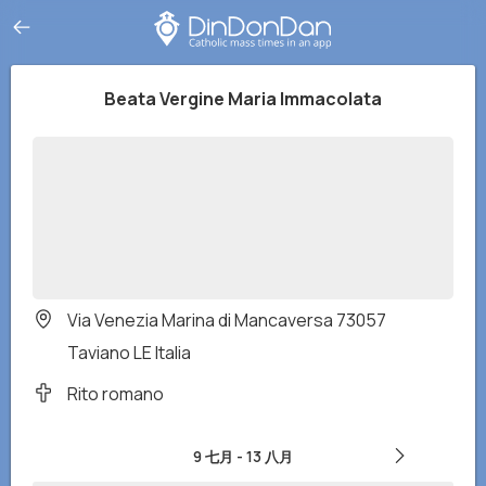
Beata Vergine Maria Immacolata
Via Venezia Marina di Mancaversa 73057
Taviano LE Italia
Rito romano
9 七月
-
13 八月