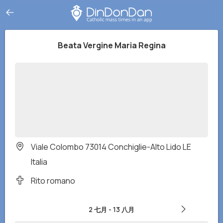
Beata Vergine Maria Regina
Viale Colombo 73014 Conchiglie-Alto Lido LE
Italia
Rito romano
2 七月
-
13 八月