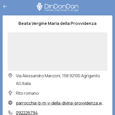
Beata Vergine Maria della Provvidenza
Via Alessandro Manzoni, 158 92100 Agrigento
AG Italia
Rito romano
parrocchia-b-m-v-della-divina-provvidenza.webnode.it/
092226794