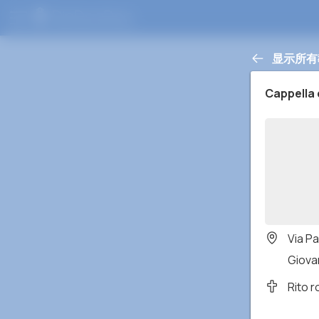
显示所有
Cappella 
Via Pa
Giovan
Rito 