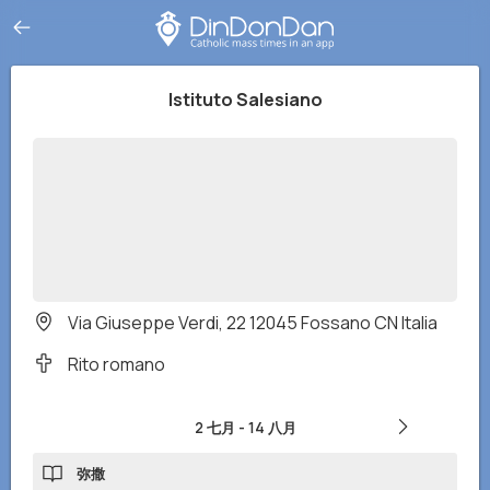
Istituto Salesiano
Via Giuseppe Verdi, 22 12045 Fossano CN Italia
Rito romano
2 七月
-
14 八月
弥撒