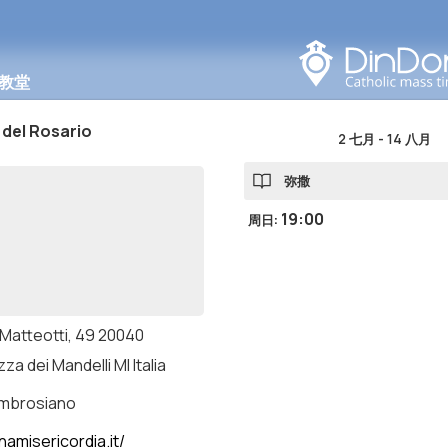
在此区域搜索
教堂
del Rosario
2 七月
-
14 八月
弥撒
19:00
周日
:
 Matteotti, 49 20040
za dei Mandelli MI Italia
ambrosiano
namisericordia.it/