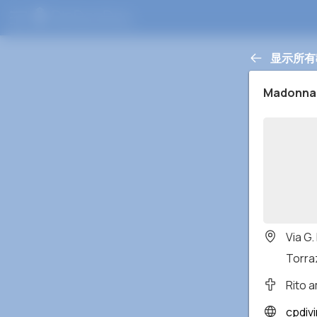
显示所有
Madonna 
Via G.
Torraz
Rito 
cpdivi