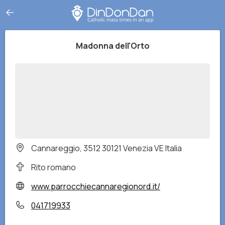
Madonna dell'Orto
Cannareggio, 3512 30121 Venezia VE Italia
Rito romano
www.parrocchiecannaregionord.it/
041719933