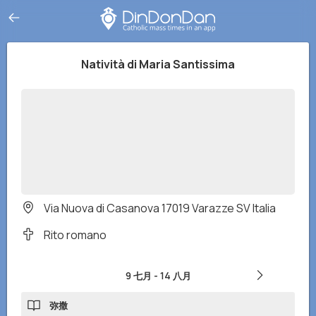
Natività di Maria Santissima
Via Nuova di Casanova 17019 Varazze SV Italia
Rito romano
9 七月
-
14 八月
弥撒