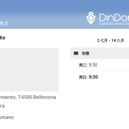
在此区域搜索
教堂
 Rè
2 七月
-
14 八月
弥撒
9:30
周三
:
9:30
周日
:
onvento, 7 6500 Bellinzona
era
romano