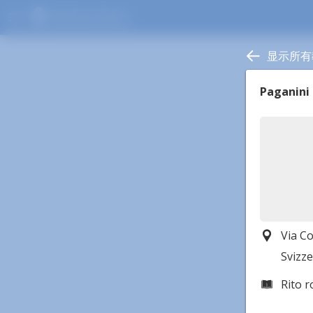
menu
显示所有
Paganini
Via C
Svizz
Rito 