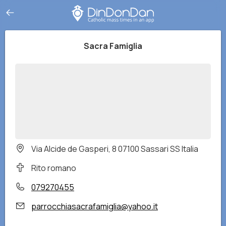
Sacra Famiglia
Via Alcide de Gasperi, 8 07100 Sassari SS Italia
Rito romano
079270455
parrocchiasacrafamiglia@yahoo.it