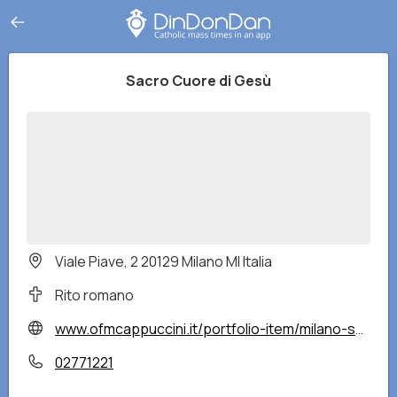
Sacro Cuore di Gesù
Viale Piave, 2 20129 Milano MI Italia
Rito romano
www.ofmcappuccini.it/portfolio-item/milano-sacro-cuore/
02771221