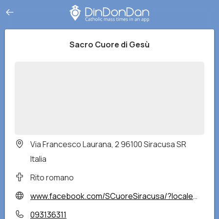
Sacro Cuore di Gesù
Via Francesco Laurana, 2 96100 Siracusa SR
Italia
Rito romano
www.facebook.com/SCuoreSiracusa/?locale=it_IT
093136311