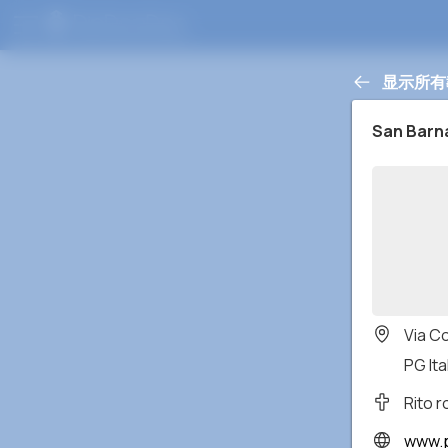
显示所有
San Barn
Via C
PG Ita
Rito 
www.p