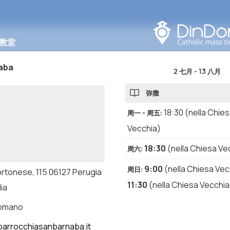
在此区域搜索
教堂
aba
2 七月
-
13 八月
弥撒
18:30
(nella Chie
周一 - 周五
:
Vecchia)
18:30
(nella Chiesa Ve
周六
:
9:00
(nella Chiesa Vec
周日
:
ortonese, 115 06127 Perugia
11:30
(nella Chiesa Vecchia
lia
romano
arrocchiasanbarnaba.it