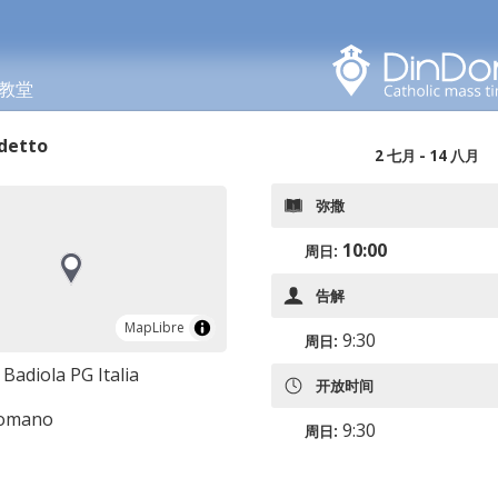
在此区域搜索
教堂
detto
2 七月 - 14 八月
弥撒
10:00
周日:
告解
MapLibre
MapLibre
9:30
周日:
Badiola PG Italia
开放时间
romano
9:30
周日: