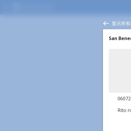
menu
显示所有
San Bene
06072 
Rito 