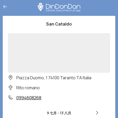
San Cataldo
Piazza Duomo, 1 74100 Taranto TA Italia
Rito romano
0994608268
9 七月
-
13 八月