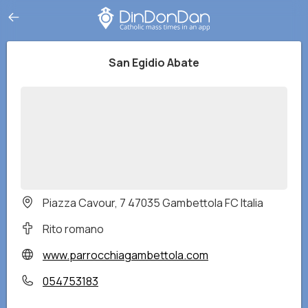
San Egidio Abate
Piazza Cavour, 7 47035 Gambettola FC Italia
Rito romano
www.parrocchiagambettola.com
054753183