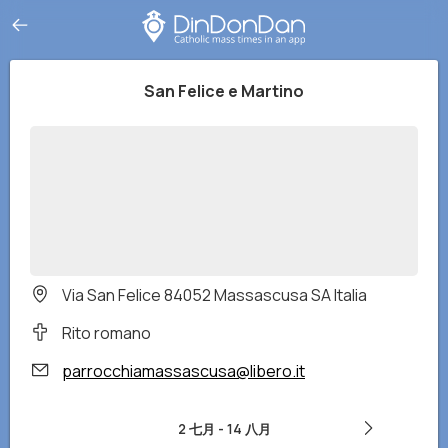
San Felice e Martino
Via San Felice 84052 Massascusa SA Italia
Rito romano
parrocchiamassascusa@libero.it
2 七月
-
14 八月