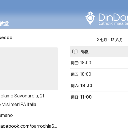
在此区域搜索
教堂
cesco
2 七月
-
13 八月
弥撒
18:00
周三
:
18:00
周五
:
18:30
周六
:
irolamo Savonarola, 21
11:00
周日
:
Misilmeri PA Italia
romano
k.com/parrochiaS.francescoMisilmeriPA/?locale=it_IT