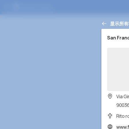
显示所有
San Fran
Via G
90036 
Rito 
www.faceboo