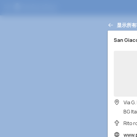
显示所有
San Gia
Via G.
BG Ita
Rito 
www.p