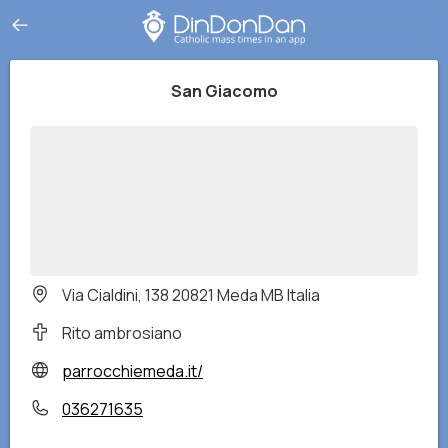
San Giacomo
Via Cialdini, 138 20821 Meda MB Italia
Rito ambrosiano
parrocchiemeda.it/
036271635