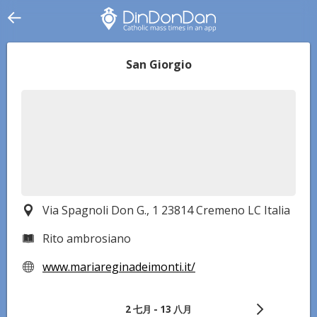
San Giorgio
Via Spagnoli Don G., 1 23814 Cremeno LC Italia
Rito ambrosiano
www.mariareginadeimonti.it/
2 七月
-
13 八月