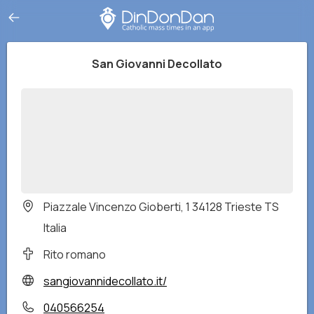
San Giovanni Decollato
Piazzale Vincenzo Gioberti, 1 34128 Trieste TS
Italia
Rito romano
sangiovannidecollato.it/
040566254