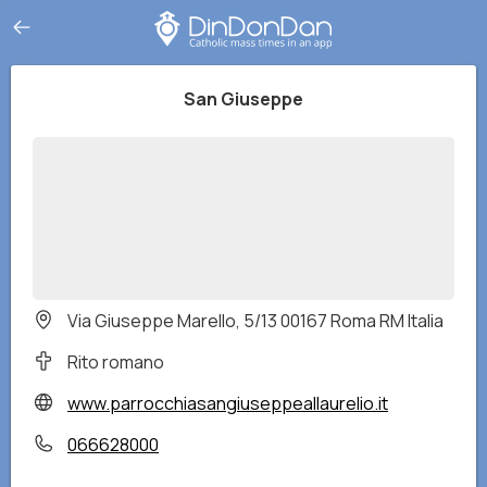
San Giuseppe
Via Giuseppe Marello, 5/13 00167 Roma RM Italia
Rito romano
www.parrocchiasangiuseppeallaurelio.it
066628000