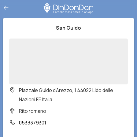
San Guido
Piazzale Guido d'Arezzo, 1 44022 Lido delle
Nazioni FE Italia
Rito romano
0533379301