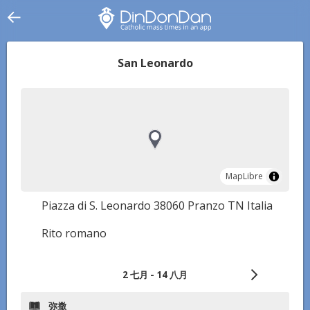
San Leonardo
MapLibre
MapLibre
Piazza di S. Leonardo 38060 Pranzo TN Italia
Rito romano
2 七月 - 14 八月
弥撒