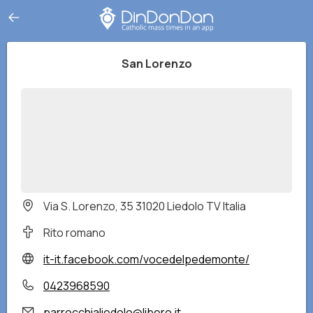
San Lorenzo
Via S. Lorenzo, 35 31020 Liedolo TV Italia
Rito romano
it-it.facebook.com/vocedelpedemonte/
0423968590
parrocchialiedolo@libero.it