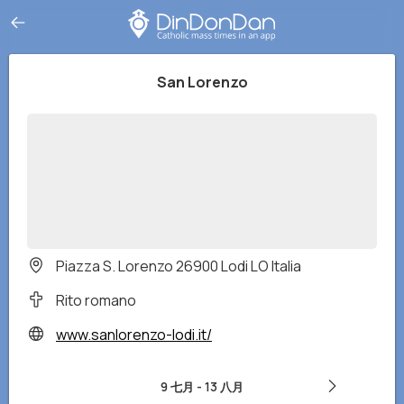
San Lorenzo
Piazza S. Lorenzo 26900 Lodi LO Italia
Rito romano
www.sanlorenzo-lodi.it/
9 七月
-
13 八月