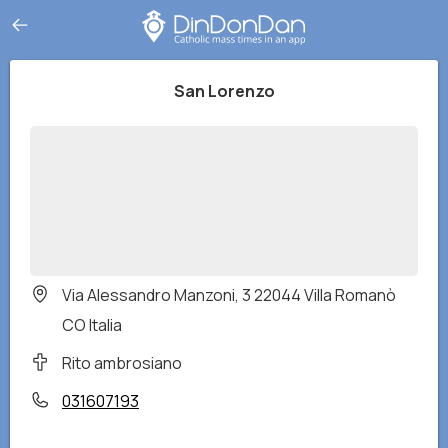
San Lorenzo
Via Alessandro Manzoni, 3 22044 Villa Romanò
CO Italia
Rito ambrosiano
031607193