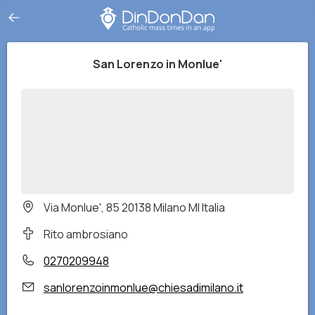
San Lorenzo in Monlue'
Via Monlue', 85 20138 Milano MI Italia
Rito ambrosiano
0270209948
sanlorenzoinmonlue@chiesadimilano.it