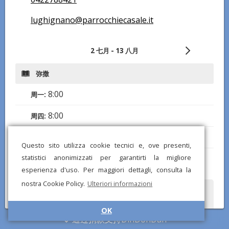
lughignano@parrocchiecasale.it
2 七月 - 13 八月
弥撒
8:00
周一:
8:00
周四:
18:30
周六:
Questo sito utilizza cookie tecnici e, ove presenti,
9:30
statistici anonimizzati per garantirti la migliore
周日:
esperienza d'uso. Per maggiori dettagli, consulta la
nostra Cookie Policy.
Ulteriori informazioni
您是否注意到任何错误或缺失的信息？发送报告给我们，我们将尽快纠
正！
OK
通过捐款支持DinDonDan