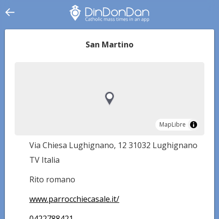
San Martino
MapLibre
MapLibre
Via Chiesa Lughignano, 12 31032 Lughignano
TV Italia
Rito romano
www.parrocchiecasale.it/
0422788421