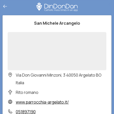
San Michele Arcangelo
Via Don Giovanni Minzoni, 3 40050 Argelato BO
Italia
Rito romano
www.parrocchia-argelato.it/
051897190