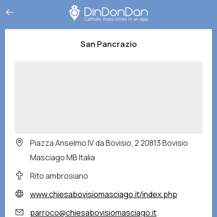
San Pancrazio
Piazza Anselmo IV da Bovisio, 2 20813 Bovisio
Masciago MB Italia
Rito ambrosiano
www.chiesabovisiomasciago.it/index.php
parroco@chiesabovisiomasciago.it