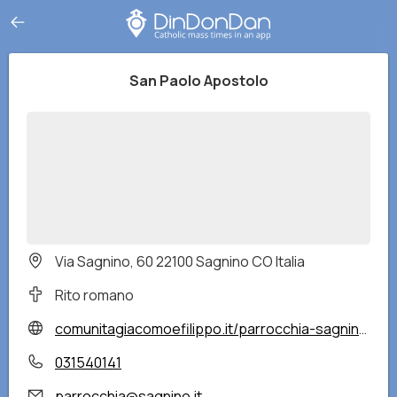
San Paolo Apostolo
Via Sagnino, 60 22100 Sagnino CO Italia
Rito romano
comunitagiacomoefilippo.it/parrocchia-sagnino/
031540141
parrocchia@sagnino.it