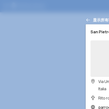
显示所有
San Pietr
Via Un
Italia
Rito 
parrocc