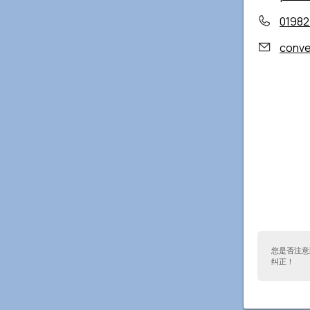
01982
conve
您是否注意
纠正！