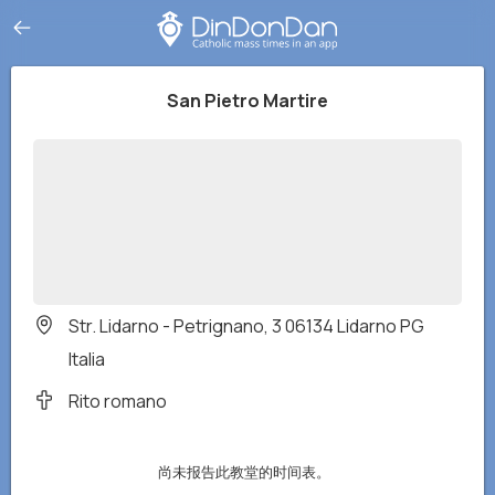
San Pietro Martire
Str. Lidarno - Petrignano, 3 06134 Lidarno PG
Italia
Rito romano
尚未报告此教堂的时间表。