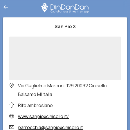
San Pio X
Via Guglielmo Marconi, 129 20092 Cinisello
Balsamo MI Italia
Rito ambrosiano
www.sanpioxcinisello.it/
parrocchia@sanpioxcinisello.it