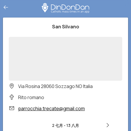
San Silvano
Via Rosina 28060 Sozzago NO Italia
Rito romano
parrocchia.trecate@gmail.com
2 七月
-
13 八月