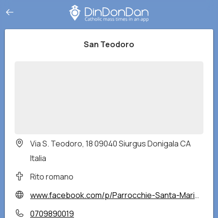
San Teodoro
Via S. Teodoro, 18 09040 Siurgus Donigala CA
Italia
Rito romano
www.facebook.com/p/Parrocchie-Santa-Maria-e-San-Teodoro-Siurgus-Donigala-100043111851007/?locale=it_IT
0709890019