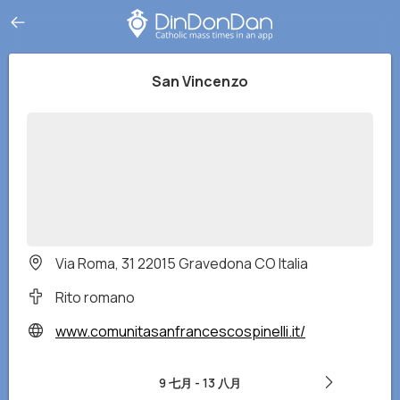
San Vincenzo
Via Roma, 31 22015 Gravedona CO Italia
Rito romano
www.comunitasanfrancescospinelli.it/
9 七月
-
13 八月