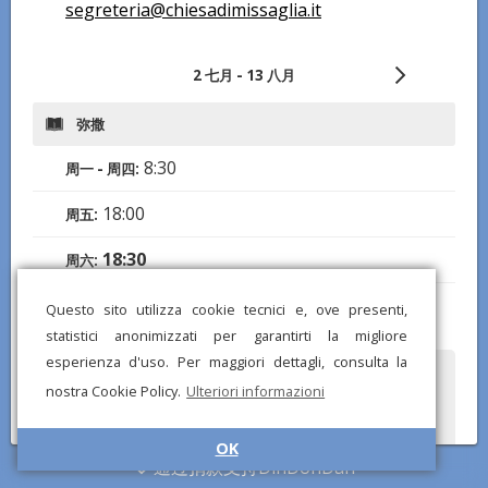
segreteria@chiesadimissaglia.it
2 七月 - 13 八月
弥撒
8:30
周一 - 周四:
18:00
周五:
18:30
周六:
8:00
,
10:00
,
18:00
周日:
Questo sito utilizza cookie tecnici e, ove presenti,
statistici anonimizzati per garantirti la migliore
esperienza d'uso. Per maggiori dettagli, consulta la
您是否注意到任何错误或缺失的信息？发送报告给我们，我们将尽快纠
nostra Cookie Policy.
Ulteriori informazioni
正！
OK
通过捐款支持DinDonDan