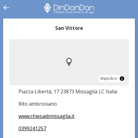
San Vittore
MapLibre
MapLibre
Piazza Libertà, 17 23873 Missaglia LC Italia
Rito ambrosiano
www.chiesadimissaglia.it
0399241257